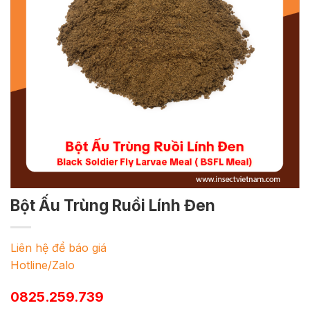
Bột Ấu Trùng Ruồi Lính Đen
Liên hệ để báo giá
Hotline/Zalo
0825.259.739