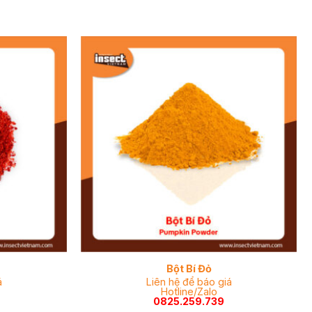
Bột Bí Đỏ
á
Liên hệ để báo giá
Hotline/Zalo
0825.259.739