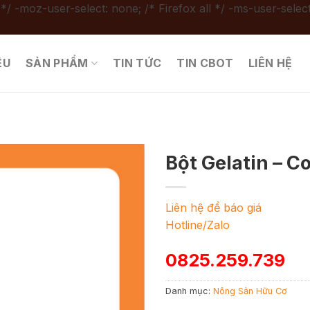
 */ -moz-user-select: none; /* Firefox all */ -ms-user-select
ỆU
SẢN PHẨM
TIN TỨC
TIN CBOT
LIÊN HỆ
Bột Gelatin – C
Liên hệ để báo giá
Hotline/Zalo
0825.259.739
Danh mục:
Nông Sản Hữu Cơ