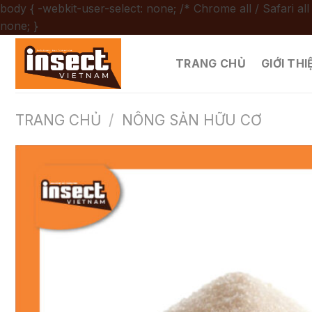
body { -webkit-user-select: none; /* Chrome all / Safari all
Chuyển
none; }
đến
nội
TRANG CHỦ
GIỚI THI
dung
TRANG CHỦ
/
NÔNG SẢN HỮU CƠ