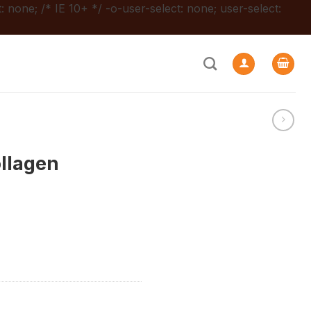
: none; /* IE 10+ */ -o-user-select: none; user-select:
ollagen