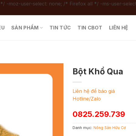
 */ -moz-user-select: none; /* Firefox all */ -ms-user-select
ỆU
SẢN PHẨM
TIN TỨC
TIN CBOT
LIÊN HỆ
Bột Khổ Qua
Liên hệ để báo giá
Hotline/Zalo
0825.259.739
Danh mục:
Nông Sản Hữu Cơ