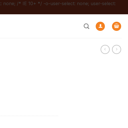
: none; /* IE 10+ */ -o-user-select: none; user-select: