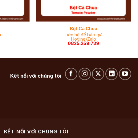
Bột Cà Chua
á
Liên hệ để báo giá
Hotline/Zalo
0825.259.739
Kết nối với chúng tôi
KẾT NỐI VỚI CHÚNG TÔI