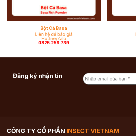
Bột Cá Basa
Liên hệ để báo giá
Hotline/Zalo
0825.259.739
Đăng ký nhận tin
CÔNG TY CỔ PHẦN
INSECT VIETNAM