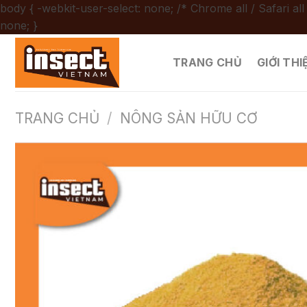
body { -webkit-user-select: none; /* Chrome all / Safari all
Chuyển
none; }
đến
nội
TRANG CHỦ
GIỚI THI
dung
TRANG CHỦ
/
NÔNG SẢN HỮU CƠ