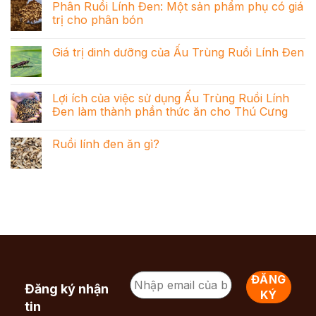
Phân Ruồi Lính Đen: Một sản phẩm phụ có giá
trị cho phân bón
Giá trị dinh dưỡng của Ấu Trùng Ruồi Lính Đen
Lợi ích của việc sử dụng Ấu Trùng Ruồi Lính
Đen làm thành phần thức ăn cho Thú Cưng
Ruồi lính đen ăn gì?
Đăng ký nhận
tin