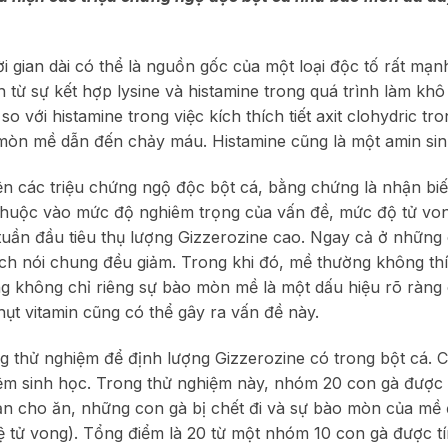
i gian dài có thể là nguồn gốc của một loại độc tố rất mạn
từ sự kết hợp lysine và histamine trong quá trình làm khô 
o với histamine trong việc kích thích tiết axit clohydric tr
o mòn mề dẫn đến chảy máu. Histamine cũng là một amin si
iện các triệu chứng ngộ độc bột cá, bằng chứng là nhận bi
huộc vào mức độ nghiêm trọng của vấn đề, mức độ tử von
tuần đầu tiêu thụ lượng Gizzerozine cao. Ngay cả ở những 
dịch nói chung đều giảm. Trong khi đó, mề thường không th
ằng không chỉ riêng sự bào mòn mề là một dấu hiệu rõ ràng
hụt vitamin cũng có thể gây ra vấn đề này.
ng thử nghiệm để định lượng Gizzerozine có trong bột cá. C
hiệm sinh học. Trong thử nghiệm này, nhóm 20 con gà được
oạn cho ăn, những con gà bị chết đi và sự bào mòn của mề
 tử vong). Tổng điểm là 20 từ một nhóm 10 con gà được tí