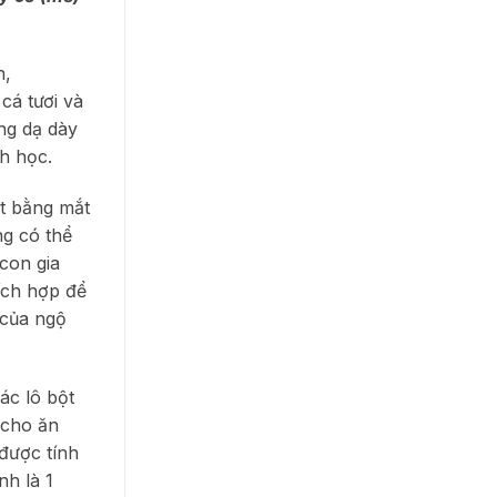
h,
cá tươi và
ong dạ dày
nh học.
ết bằng mắt
g có thể
con gia
ích hợp để
 của ngộ
ác lô bột
 cho ăn
 được tính
nh là 1