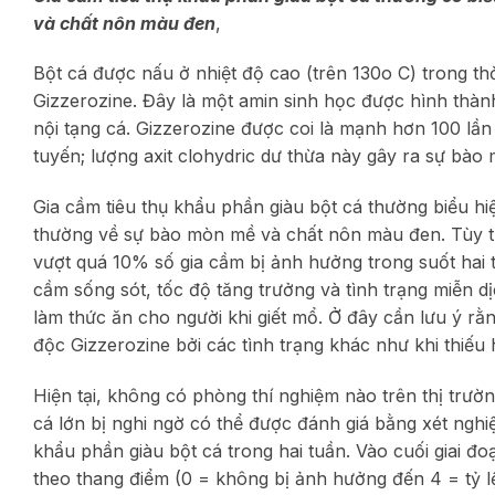
và chất nôn màu đen
,
Bột cá được nấu ở nhiệt độ cao (trên 130o C) trong thờ
Gizzerozine. Đây là một amin sinh học được hình thành 
nội tạng cá. Gizzerozine được coi là mạnh hơn 100 lần s
tuyến; lượng axit clohydric dư thừa này gây ra sự bà
Gia cầm tiêu thụ khẩu phần giàu bột cá thường biểu h
thường về sự bào mòn mề và chất nôn màu đen. Tùy t
vượt quá 10% số gia cầm bị ảnh hưởng trong suốt hai 
cầm sống sót, tốc độ tăng trưởng và tình trạng miễn 
làm thức ăn cho người khi giết mổ. Ở đây cần lưu ý r
độc Gizzerozine bởi các tình trạng khác như khi thiếu 
Hiện tại, không có phòng thí nghiệm nào trên thị trườ
cá lớn bị nghi ngờ có thể được đánh giá bằng xét ng
khẩu phần giàu bột cá trong hai tuần. Vào cuối giai đ
theo thang điểm (0 = không bị ảnh hưởng đến 4 = tỷ lệ