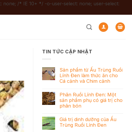
: none; /* IE 10+ */ -o-user-select: none; user-select:
TIN TỨC CẬP NHẬT
Sản phẩm từ Ấu Trùng Ruồi
Lính Đen làm thức ăn cho
Cá cảnh và Chim cảnh
Phân Ruồi Lính Đen: Một
sản phẩm phụ có giá trị cho
phân bón
Giá trị dinh dưỡng của Ấu
Trùng Ruồi Lính Đen