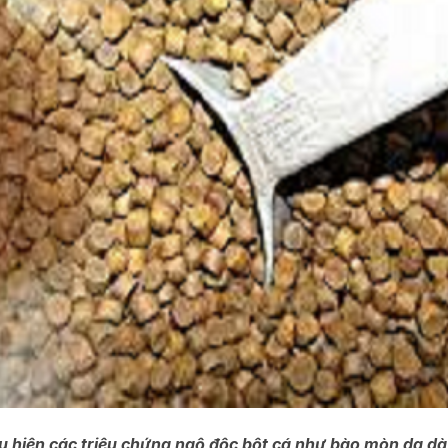
ểu hiện các triệu chứng ngộ độc bột cá như bào mòn da dà