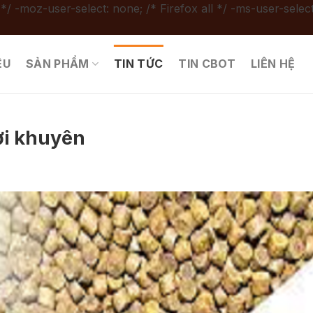
 */ -moz-user-select: none; /* Firefox all */ -ms-user-select
ỆU
SẢN PHẨM
TIN TỨC
TIN CBOT
LIÊN HỆ
ời khuyên