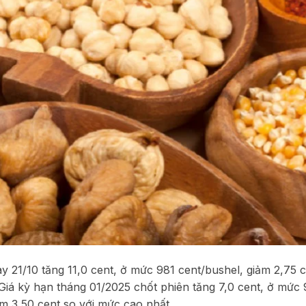
y 21/10 tăng 11,0 cent, ở mức 981 cent/bushel, giảm 2,75 c
 Giá kỳ hạn tháng 01/2025 chốt phiên tăng 7,0 cent, ở mức
ảm 3,50 cent so với mức cao nhất.