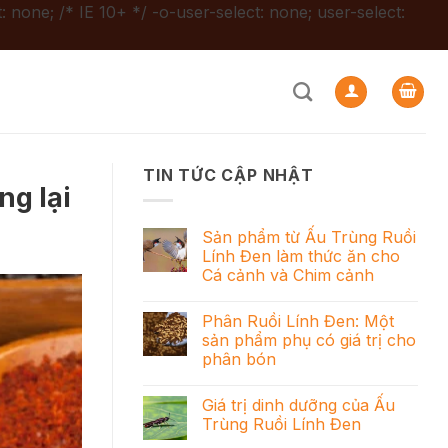
: none; /* IE 10+ */ -o-user-select: none; user-select:
TIN TỨC CẬP NHẬT
ng lại
Sản phẩm từ Ấu Trùng Ruồi
Lính Đen làm thức ăn cho
Cá cảnh và Chim cảnh
Phân Ruồi Lính Đen: Một
sản phẩm phụ có giá trị cho
phân bón
Giá trị dinh dưỡng của Ấu
Trùng Ruồi Lính Đen