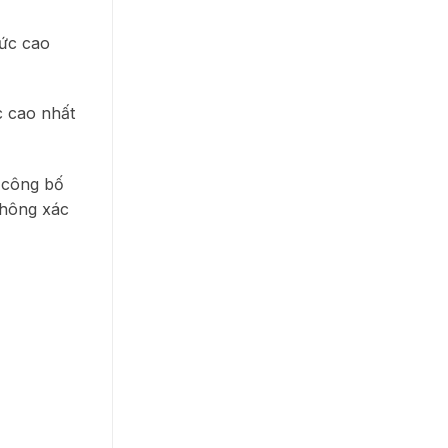
mức cao
c cao nhất
c công bố
không xác