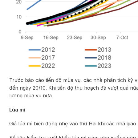
Trước báo cáo tiến độ mùa vụ, các nhà phân tích kỳ 
đến ngày 20/10. Khi tiến độ thu hoạch đã vượt quá nử
lượng mùa vụ nữa.
Lúa mì
Giá lúa mì biến động nhẹ vào thứ Hai khi các nhà giao 
Số liệu kiểm tra xuất khẩu lúa mì giảm nhẹ xuống còn 