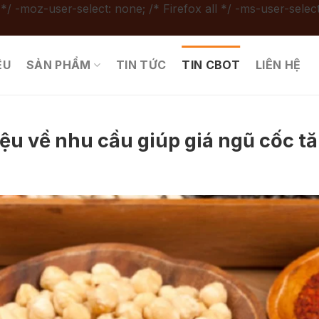
 */ -moz-user-select: none; /* Firefox all */ -ms-user-select
ỆU
SẢN PHẨM
TIN TỨC
TIN CBOT
LIÊN HỆ
ệu về nhu cầu giúp giá ngũ cốc tă