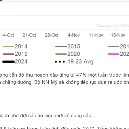
vọng tiến độ thu hoạch bắp tăng từ 47% một tuần trước l
a chặng đường, Bộ NN Mỹ sẽ không tiếp tục đưa ra ước tín
dịch chờ đợi các tín hiệu mới về cung cầu.
9,9 triệu giạ trong tuần tính đến ngày 17/10. Tổng lượng x