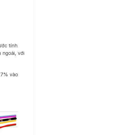
ước tính
 ngoái, với
 67% vào