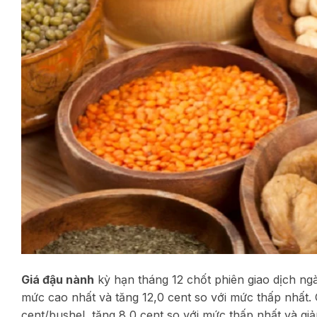
Giá đậu nành
kỳ hạn tháng 12 chốt phiên giao dịch ngà
mức cao nhất và tăng 12,0 cent so với mức thấp nhất.
cent/bushel, tăng 8,0 cent so với mức thấp nhất và gi