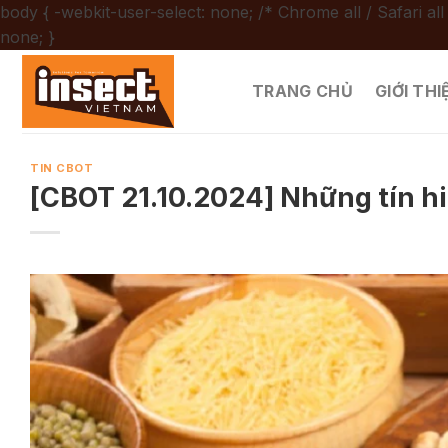
body { -webkit-user-select: none; /* Chrome all / Safari all
Chuyển
none; }
đến
nội
TRANG CHỦ
GIỚI THI
dung
TIN CBOT
[CBOT 21.10.2024] Những tín hi