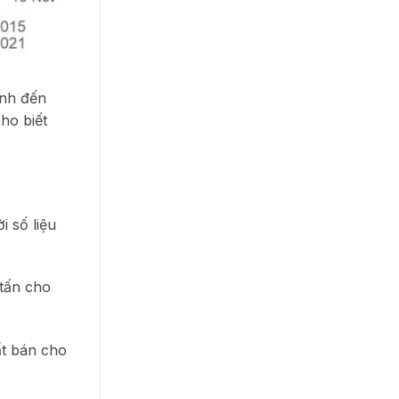
ính đến
ho biết
i số liệu
tấn cho
ất bán cho