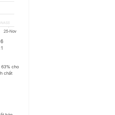
ên 63% cho
h chất
uất bán