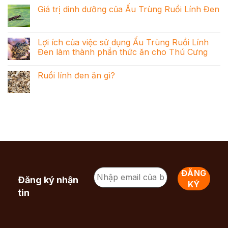
Giá trị dinh dưỡng của Ấu Trùng Ruồi Lính Đen
Lợi ích của việc sử dụng Ấu Trùng Ruồi Lính
Đen làm thành phần thức ăn cho Thú Cưng
Ruồi lính đen ăn gì?
Đăng ký nhận
tin