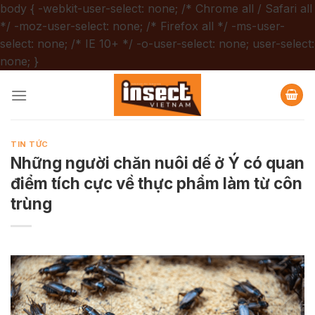
body { -webkit-user-select: none; /* Chrome all / Safari all
*/ -moz-user-select: none; /* Firefox all */ -ms-user-
select: none; /* IE 10+ */ -o-user-select: none; user-select:
Chuyển
none; }
đến
nội
dung
TIN TỨC
Những người chăn nuôi dế ở Ý có quan
điểm tích cực về thực phẩm làm từ côn
trùng