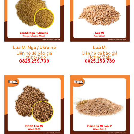
Lúa Mì Nga / Ukraine
Lúa Mì
Liên hệ để báo giá
Liên hệ để báo giá
Hotline/Zalo
Hotline/Zalo
0825.259.739
0825.259.739