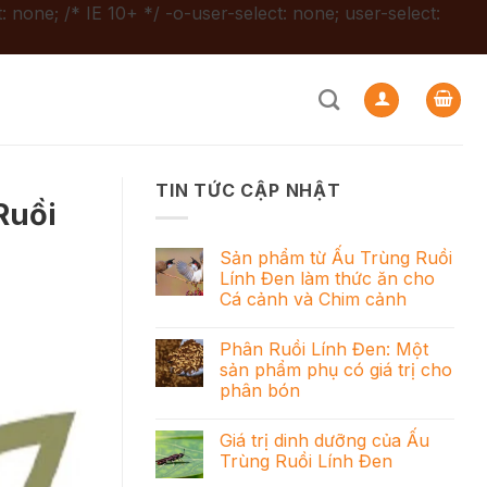
: none; /* IE 10+ */ -o-user-select: none; user-select:
TIN TỨC CẬP NHẬT
Ruồi
Sản phẩm từ Ấu Trùng Ruồi
Lính Đen làm thức ăn cho
Cá cảnh và Chim cảnh
Phân Ruồi Lính Đen: Một
sản phẩm phụ có giá trị cho
phân bón
Giá trị dinh dưỡng của Ấu
Trùng Ruồi Lính Đen