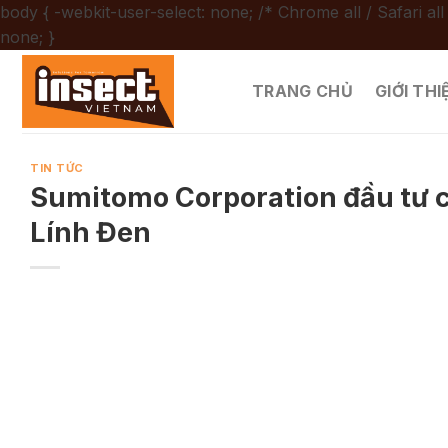
body { -webkit-user-select: none; /* Chrome all / Safari all
Chuyển
none; }
đến
nội
TRANG CHỦ
GIỚI THI
dung
TIN TỨC
Sumitomo Corporation đầu tư c
Lính Đen