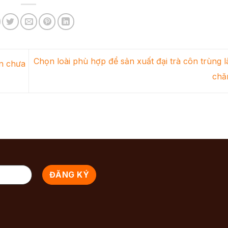
Chọn loài phù hợp để sản xuất đại trà côn trùng 
ên chưa
chă