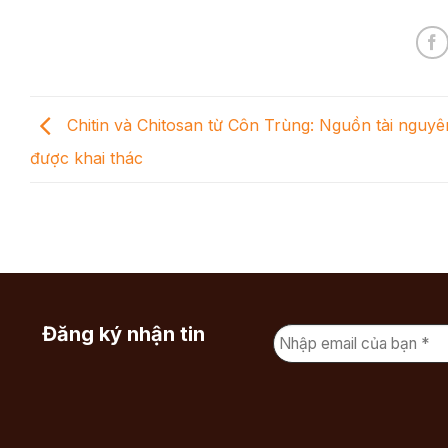
Chitin và Chitosan từ Côn Trùng: Nguồn tài nguy
được khai thác
Đăng ký nhận tin