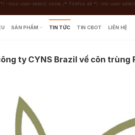
 */ -moz-user-select: none; /* Firefox all */ -ms-user-select
ỆU
SẢN PHẨM
TIN TỨC
TIN CBOT
LIÊN HỆ
ông ty CYNS Brazil về côn trùng 