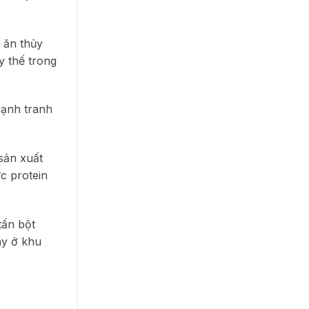
 ăn thủy
y thế trong
cạnh tranh
sản xuất
c protein
tấn bột
ày ở khu