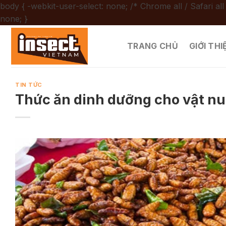
body { -webkit-user-select: none; /* Chrome all / Safari all
Chuyển
none; }
đến
nội
TRANG CHỦ
GIỚI THI
dung
TIN TỨC
Thức ăn dinh dưỡng cho vật nu