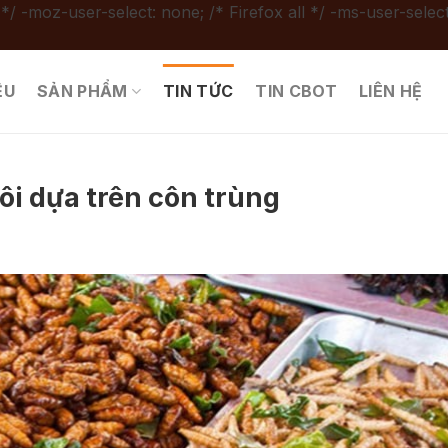
 */ -moz-user-select: none; /* Firefox all */ -ms-user-select
ỆU
SẢN PHẨM
TIN TỨC
TIN CBOT
LIÊN HỆ
ôi dựa trên côn trùng