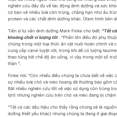
nghiên cứu đầy đủ về tác động dinh dưỡng và sức khỏe
cơ bản về nhiều loài côn trùng, chẳng hạn như ấu trùn
protein và các chất dinh dưỡng khác. (Xem hình bên d
Tiến sĩ tư vấn dinh dưỡng Mark Finke cho biết:
“Tất cả
khoáng chất vi lượng tốt
. “Phần lớn điều đó phụ thuộ
chúng trong một loại thức ăn vật nuôi hoàn chỉnh và câ
cung cấp canxi tuyệt vời, trong khi dế có lượng taurin
thao túng bởi chế độ ăn uống, vì vậy trong một số tr
thận ”.
Finke nói: “Còn nhiều điều chúng ta chưa biết về việ
sự nhiều loài chó và mèo hoang dã thường bao gồm côn
Rất nhiều nghiên cứu tốt về việc sử dụng côn trùng t
lợn) nhưng nghiên cứu trên chó và mèo đang bị chậm l
“Tất cả các dấu hiệu cho thấy rằng chúng sẽ là nguồn 
dưỡng thiết yếu khác) nhưng chúng ta đang ở giai đoạn