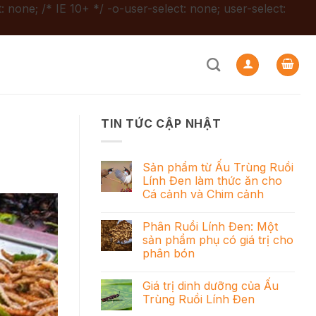
: none; /* IE 10+ */ -o-user-select: none; user-select:
TIN TỨC CẬP NHẬT
Sản phẩm từ Ấu Trùng Ruồi
Lính Đen làm thức ăn cho
Cá cảnh và Chim cảnh
Phân Ruồi Lính Đen: Một
sản phẩm phụ có giá trị cho
phân bón
Giá trị dinh dưỡng của Ấu
Trùng Ruồi Lính Đen