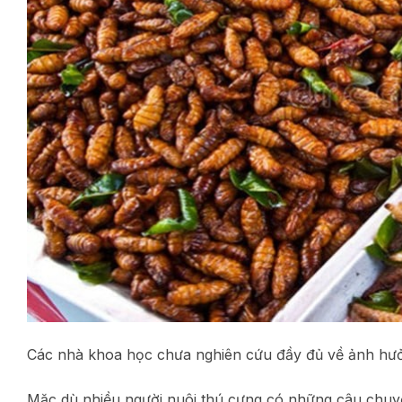
Các nhà khoa học chưa nghiên cứu đầy đủ về ảnh hưở
Mặc dù nhiều người nuôi thú cưng có những câu chu