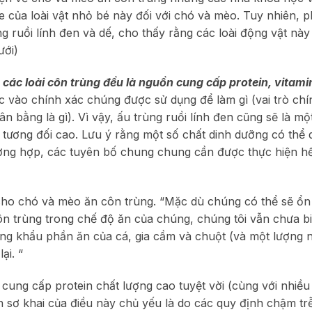
 của loài vật nhỏ bé này đối với chó và mèo. Tuy nhiên, p
g ruồi lính đen và dế, cho thấy rằng các loài động vật nà
ưới)
 các loài côn trùng đều là nguồn cung cấp protein, vitami
c vào chính xác chúng được sử dụng để làm gì (vai trò chí
n bằng là gì). Vì vậy, ấu trùng ruồi lính đen cũng sẽ là m
e tương đối cao. Lưu ý rằng một số chất dinh dưỡng có thể 
ường hợp, các tuyên bố chung chung cần được thực hiện h
c cho chó và mèo ăn côn trùng. “Mặc dù chúng có thể sẽ ổn
 trùng trong chế độ ăn của chúng, chúng tôi vẫn chưa bi
rong khẩu phần ăn của cá, gia cầm và chuột (và một lượng
ại. “
cung cấp protein chất lượng cao tuyệt vời (cùng với nhiều
 sơ khai của điều này chủ yếu là do các quy định chậm tr