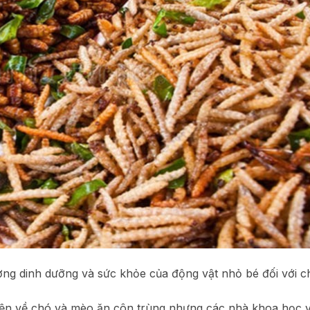
ng dinh dưỡng và sức khỏe của động vật nhỏ bé đối với c
yện về chó và mèo ăn côn trùng nhưng các nhà khoa học 