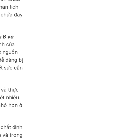
hân tích
y chứa đầy
n B và
nh của
ột nguồn
dễ dàng bị
ết sức cẩn
 và thực
ết nhiều.
 nhỏ hơn ở
 chất dinh
ễ và trong