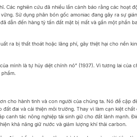
ghĩ. Các nghiên cứu đã nhiều lần cảnh báo rằng các hoạt 
n vững. Sử dụng phân bón gốc amoniac đang gây ra sự giá
 đã dẫn đến hàng tỷ tấn đất mặt bị mất và gần một phần ba
t ra bị thất thoát hoặc lãng phí, gây thiệt hại cho nền kin
ủa mình là tự hủy diệt chính nó” (1937). Vì tương lai của c
c phẩm.
 hơn cho hành tinh và con người của chúng ta. Nó đề cập 
o đất đai và cải thiện môi trường. Thay vì làm cạn kiệt chất
 canh tác nông nghiệp tái sinh giữ cho đất lành mạnh. Đi
hiện khả năng giữ nước và giảm lượng khí thải carbon.