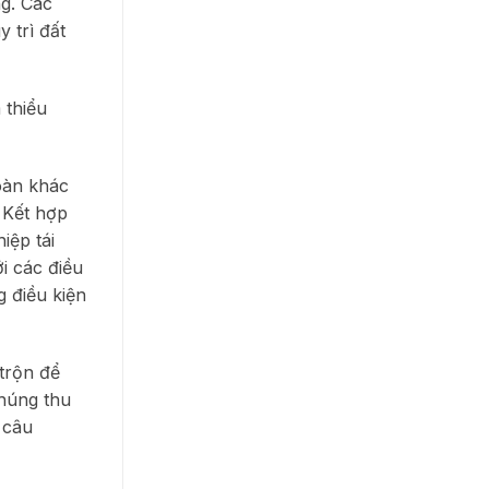
g. Các
 trì đất
 thiểu
oàn khác
. Kết hợp
iệp tái
i các điều
g điều kiện
trộn để
chúng thu
 câu