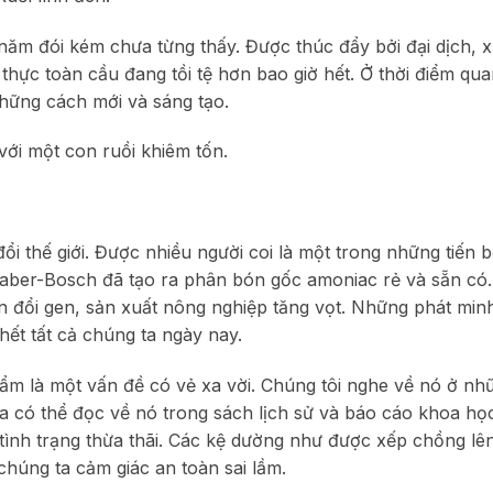
ăm đói kém chưa từng thấy. Được thúc đẩy bởi đại dịch, 
hực toàn cầu đang tồi tệ hơn bao giờ hết. Ở thời điểm qua
những cách mới và sáng tạo.
ới một con ruồi khiêm tốn.
 thế giới. Được nhiều người coi là một trong những tiến 
Haber-Bosch đã tạo ra phân bón gốc amoniac rẻ và sẵn có.
ến đổi gen, sản xuất nông nghiệp tăng vọt. Những phát min
hết tất cả chúng ta ngày nay.
hẩm là một vấn đề có vẻ xa vời. Chúng tôi nghe về nó ở n
 ta có thể đọc về nó trong sách lịch sử và báo cáo khoa họ
ới tình trạng thừa thãi. Các kệ dường như được xếp chồng l
chúng ta cảm giác an toàn sai lầm.