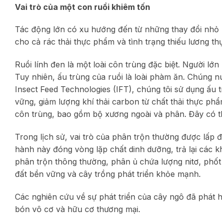
Vai trò của một con ruồi khiêm tốn
Tác động lớn có xu hướng đến từ những thay đổi nhỏ n
cho cả rác thải thực phẩm và tình trạng thiếu lương th
Ruồi lính đen là một loài côn trùng đặc biệt. Người l
Tuy nhiên, ấu trùng của ruồi là loài phàm ăn. Chúng n
Insect Feed Technologies (IFT), chúng tôi sử dụng ấu 
vững, giảm lượng khí thải carbon từ chất thải thực ph
côn trùng, bao gồm bộ xương ngoài và phân. Đây có t
Trong lịch sử, vai trò của phân trộn thường được lấp
hành này đóng vòng lặp chất dinh dưỡng, trả lại các k
phân trộn thông thường, phân ủ chứa lượng nitơ, phốt p
đất bền vững và cây trồng phát triển khỏe mạnh.
Các nghiên cứu về sự phát triển của cây ngô đã phát h
bón vô cơ và hữu cơ thương mại.