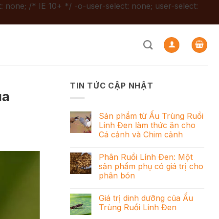
: none; /* IE 10+ */ -o-user-select: none; user-select:
TIN TỨC CẬP NHẬT
ủa
Sản phẩm từ Ấu Trùng Ruồi
Lính Đen làm thức ăn cho
Cá cảnh và Chim cảnh
Phân Ruồi Lính Đen: Một
sản phẩm phụ có giá trị cho
phân bón
Giá trị dinh dưỡng của Ấu
Trùng Ruồi Lính Đen