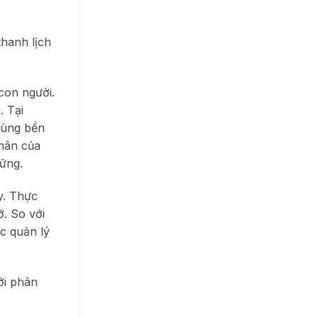
thanh lịch
con người.
. Tại
trùng bền
phân của
ững.
y. Thực
ỡ. So với
ệc quản lý
ới phân