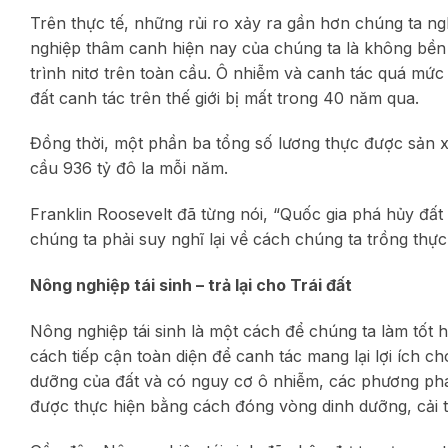
Trên thực tế, những rủi ro xảy ra gần hơn chúng ta n
nghiệp thâm canh hiện nay của chúng ta là không bề
trình nitơ trên toàn cầu. Ô nhiễm và canh tác quá mức
đất canh tác trên thế giới bị mất trong 40 năm qua.
Đồng thời, một phần ba tổng số lương thực được sản xuấ
cầu 936 tỷ đô la mỗi năm.
Franklin Roosevelt đã từng nói, “Quốc gia phá hủy đất c
chúng ta phải suy nghĩ lại về cách chúng ta trồng thự
Nông nghiệp tái sinh – trả lại cho Trái đất
Nông nghiệp tái sinh là một cách để chúng ta làm tốt
cách tiếp cận toàn diện để canh tác mang lại lợi ích ch
dưỡng của đất và có nguy cơ ô nhiễm, các phương pháp
được thực hiện bằng cách đóng vòng dinh dưỡng, cải t