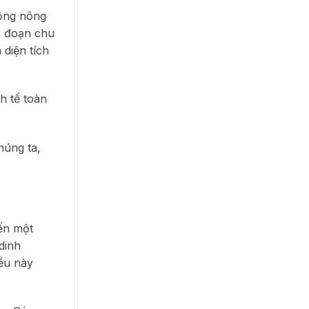
động nông
n đoạn chu
 diện tích
h tế toàn
húng ta,
đến một
 dinh
ều này