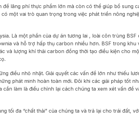
n đề lãng phí thực phẩm lớn mà còn có thể giúp bổ sung cá
 có một vai trò quan trọng trong việc phát triển nông nghi
sia. Là một phần của dự án tương lai , loài côn trùng BSF
ulownia và hỗ trợ hấp thụ carbon nhiều hơn. BSF trong khu
rác và lượng khí thải carbon đồng thời tạo điều kiện cho m
cọ.
ng điều nhỏ nhặt. Giải quyết các vấn đề lớn như thiếu lươ
ững phát minh hoàn toàn mới. Đôi khi các giải pháp tốt n
 cần làm là điều chỉnh lại cách chúng ta xem xét vấn đề 
g tối đa “chất thải” của chúng ta và trả lại cho trái đất, vớ