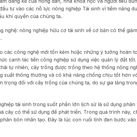
tâm đáng kể của nông dân, nhà khoa học và người tiêu dùn
u tư vào các nỗ lực nông nghiệp Tái sinh vì tiềm năng duy
u khí quyển của chúng ta.
 nghệ: nông nghiệp hữu cơ tái sinh về cơ bản có thể giảm
.
vào các công nghệ mới tốn kém hoặc những ý tưởng hoàn t
 thức canh tác tiền công nghiệp sử dụng việc quản lý đất tốt
thái tự nhiên, cây trồng được trồng theo hệ thống nông ngh
g suất thông thường và có khả năng chống chịu tốt hơn vớ
n trọng đối với cây trồng của chúng ta, do sự gia tăng tron
iệp tái sinh trong suốt phần lớn lịch sử là sử dụng phân 
à cây có thể sử dụng để phát triển. Trong quá trình này, 
 phân bón nhân tạo. Đây là lúc con ruồi lính đen bước vào