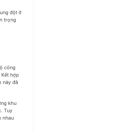
xung đột ở
n trọng
bộ công
 Kết hợp
h này đã
hững khu
c. Tuy
ên nhau