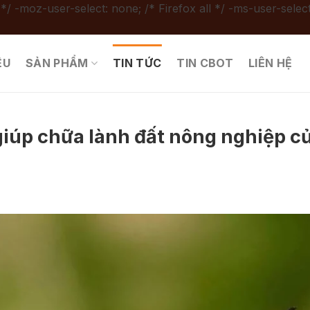
 */ -moz-user-select: none; /* Firefox all */ -ms-user-select
ỆU
SẢN PHẨM
TIN TỨC
TIN CBOT
LIÊN HỆ
giúp chữa lành đất nông nghiệp c