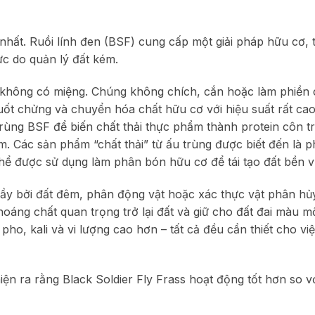
hất. Ruồi lính đen (BSF) cung cấp một giải pháp hữu cơ, 
ực do quản lý đất kém.
ớn không có miệng. Chúng không chích, cắn hoặc làm phiền 
uốt chửng và chuyển hóa chất hữu cơ với hiệu suất rất cao
trùng BSF để biến chất thải thực phẩm thành protein côn 
ẩm. Các sản phẩm “chất thải” từ ấu trùng được biết đến là 
hể được sử dụng làm phân bón hữu cơ để tái tạo đất bền v
 đầy bởi đất đêm, phân động vật hoặc xác thực vật phân hủ
hoáng chất quan trọng trở lại đất và giữ cho đất đai màu m
ho, kali và vi lượng cao hơn – tất cả đều cần thiết cho vi
iện ra rằng Black Soldier Fly Frass hoạt động tốt hơn so v