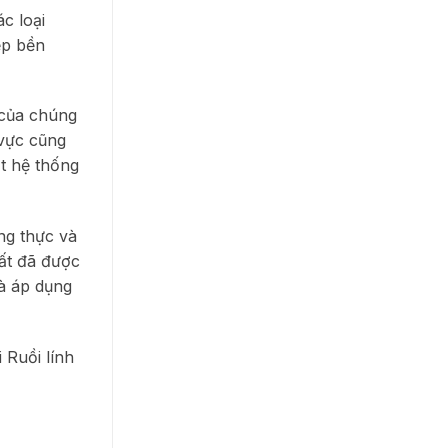
c loại
ệp bền
 của chúng
 vực cũng
ột hệ thống
ng thực và
hất đã được
và áp dụng
i Ruồi lính