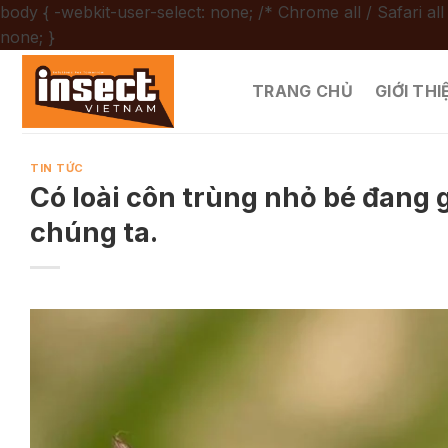
body { -webkit-user-select: none; /* Chrome all / Safari all
Chuyển
none; }
đến
nội
TRANG CHỦ
GIỚI THI
dung
TIN TỨC
Có loài côn trùng nhỏ bé đang 
chúng ta.