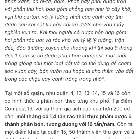
phần xanh, có ni-tơ, đạm. Phần này phải được trộn
với phần thứ hai, bao gồm chẳng hạn như lá cây khô,
vụn bìa carton, và lý tưởng nhất các cành cây thu
được sau khi cắt tỉa cây cối và được cho vào máy
nghiền vụn ra. Khi mọi người có được hỗn hợp gồm
hai phần rác ướt và rác khô với tỷ lệ lý tưởng, trộn
đều, đảo thường xuyên cho thoáng khí thì sau 9 tháng
đến 1 năm sẽ có được phân bón compost, một chất
trông giống như một loại đất và có thể dùng để chăm
sóc vườn cây, bón vườn rau hoặc là cho thêm vào đất
trong các chậu cây cảnh trồng trong nhà”
.
Tại một số quận, như quận 4, 12, 13, 14, 15 và 16 còn
có hình thức ủ phân bón theo từng khu phố. Tại điểm
Compost 13, với sự tham gia tích cực của hơn 200 cư
dân,
mỗi tháng có 1,4 tấn rác thải thực phẩm được ủ
thành phân bón, tương đương với 16 tấn/năm.
Còn tại
một điểm khác tại quận 15, 50 thành viên thu gom và ủ