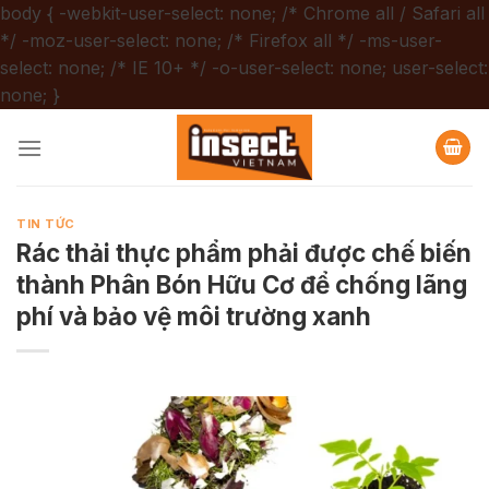
body { -webkit-user-select: none; /* Chrome all / Safari all
*/ -moz-user-select: none; /* Firefox all */ -ms-user-
select: none; /* IE 10+ */ -o-user-select: none; user-select:
Chuyển
none; }
đến
nội
dung
TIN TỨC
Rác thải thực phẩm phải được chế biến
thành Phân Bón Hữu Cơ để chống lãng
phí và bảo vệ môi trường xanh