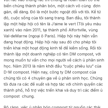
biến chúng thành phân bón, một cách vô cùng đơn
giản, dễ dàng. Đó là một bước ngoặt đối với tôi. Kể từ
đó, cuộc sống của tôi sang trang. Ban đầu, tôi thành
lập một hiệp hội có tên là J’aime le vert (Tôi yêu màu
xanh) vào năm 2011, tại thành phố Alfortville, vùng
Val-deMarne (ngoại ô Paris). Hiệp hội này hiện vẫn
đang hoạt động. Hiệp hội này sau đó cho phép tôi
triển khai một hoạt động kinh tế để kiếm sống. Rồi tôi
thành lập một doanh nghiệp có tên DM compost, với
mong muốn tư vấn cho mọi người về cách ủ phân sinh
học. Năm 2013 là năm khởi đầu “cuộc phiêu lưu” của
D-M compost. Hiện nay, công ty DM compost của
chúng tôi có 4 chuyên gia về ủ phân sinh học. Chúng
tôi đưa ra các đề xuất và hợp tác với chính quyền các
thành phố, hỗ trợ việc triển khai và duy trì các điểm ủ
compost chung.
Rõ ràng, việc ủ phân bón compost từ nguồn rác thải