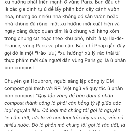
xu hướng phát triển mạnh ở vùng Paris. Ban đầu chỉ
là các gia đình tự ủ để lấy phân bón cây cảnh vườn
hoa, nhưng do nhiều nhà không có sân vườn hoặc
nhà không đủ rộng, một xu hướng mới xuất hiện và
ngày càng được quan tâm là ủ chung với hàng xóm
trong chung cư hoặc theo khu phố, nhất là tại Ile-de-
France, vùng Paris và phụ cận. Báo chí Pháp gần đây
gọi đó là một “trào lưu’, “xu hướng” xử lý rác thải từ
thực phẩm mới của người dân vùng Paris gọi là ủ phân
bón compost.
Chuyên gia Houbron, người sáng lập công ty DM
compost giải thích với RFI Việt ngữ về quy tắc ủ phân
bón compost
“Quy tắc vàng để bảo đảm ủ phân
compost thành công là phải cân bằng tỷ lệ giữa các
loại nguyên liệu. Có loại mà chúng tôi gọi là nguyên
liệu ẩm ướt, tức là vỏ các loại trái cây và rau, vốn có
nhiều nước. Đó là phần mà chúng tôi gọi là rác ướt, là