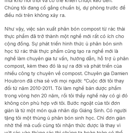
mùi khó hôi thối và có thể khiến chuột kéo đến.
Chúng tôi đang cố gắng chuẩn bị, dự phòng trước để
điều nói trên không xảy ra.
Như vậy, việc sản xuất phân bón compost từ rác thải
thực phẩm đã trở thành một nghề mới rất có ích cho
cộng đồng. Sự phát triển hình thức ủ phân bón sinh
học từ rác thải thực phẩm cũng tạo ra nghề mới là
nghề làm chuyên gia tư vấn, hướng dẫn, hỗ trợ ủ phân
compost, kèm theo đó là sự ra đời và phát triển của
nhiều công ty chuyên về compost. Chuyên gia Damien
Houbron đã chia sẻ với mọi người: “Cuộc đời tôi thay
đổi từ năm 2010-2011. Tôi làm nghề bán dược phẩm
trong vòng hơn 20 năm, rồi tôi thấy nghề này có gì đó
không còn phù hợp với tôi. Bước ngoặt của tôi đơn
giản là từ một món quà nhân dịp Giáng Sinh. Có người
tặng tôi một thùng ủ phân bón sinh học. Chỉ đơn giản
nhờ thế mà cuối cùng tôi nhận thức được là thay vì
vứt rác vào thùng rác thì chúng ta hoàn toàn có thể