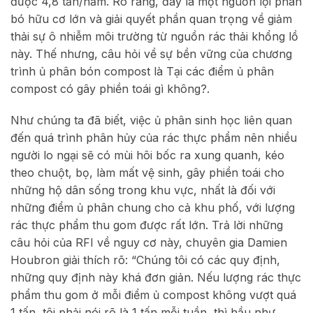
được 4,8 tấn/năm. Rõ ràng, đây là một nguồn lợi phân
bó hữu cơ lớn và giải quyết phần quan trọng về giảm
thải sự ô nhiễm môi trường từ nguồn rác thải khổng lồ
này. Thế nhưng, câu hỏi về sự bền vững của chương
trình ủ phân bón compost là Tại các điểm ủ phân
compost có gây phiền toái gì không?.
Như chúng ta đã biết, việc ủ phân sinh học liên quan
đến quá trình phân hủy của rác thực phẩm nên nhiều
người lo ngại sẽ có mùi hôi bốc ra xung quanh, kéo
theo chuột, bọ, làm mất vệ sinh, gây phiền toái cho
những hộ dân sống trong khu vực, nhất là đối với
những điểm ủ phân chung cho cả khu phố, với lượng
rác thực phẩm thu gom được rất lớn. Trả lời những
câu hỏi của RFI về nguy cơ này, chuyên gia Damien
Houbron giải thích rõ: “Chúng tôi có các quy định,
những quy định này khá đơn giản. Nếu lượng rác thực
phẩm thu gom ở mỗi điểm ủ compost không vượt quá
1 tấn, tôi phải nói rõ là 1 tấn mỗi tuần, thì hầu như